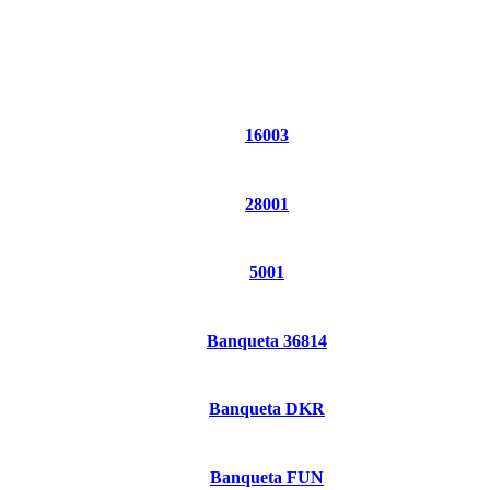
16003
28001
5001
Banqueta 36814
Banqueta DKR
Banqueta FUN