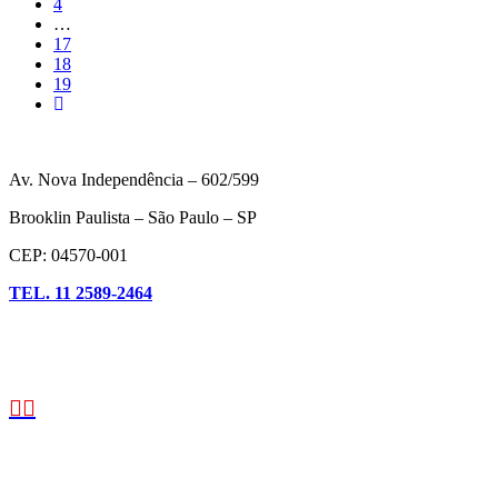
4
…
17
18
19
Av. Nova Independência – 602/599
Brooklin Paulista – São Paulo – SP
CEP: 04570-001
TEL. 11 2589-2464
Facebook