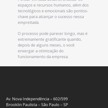
espaços e recursos humanos, além dos
tecnológicos e emocionais são pontos-
chave para alcançar o sucesso nessa
empreitada.
O processo pode parecer longo, mas é
extremamente gratificante quando,
depois de alguns meses, o você
enxergar a otimização do
funcionamento da empresa.
Av. Nova Independência – 602/599
Brooklin Paulista – São Paulo – SP