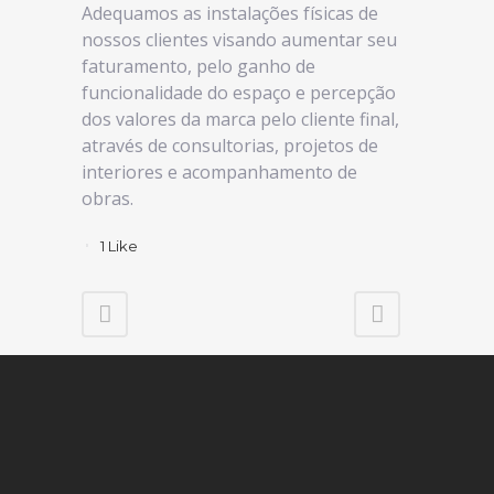
Adequamos as instalações físicas de
nossos clientes visando aumentar seu
faturamento, pelo ganho de
funcionalidade do espaço e percepção
dos valores da marca pelo cliente final,
através de consultorias, projetos de
interiores e acompanhamento de
obras.
1
Like