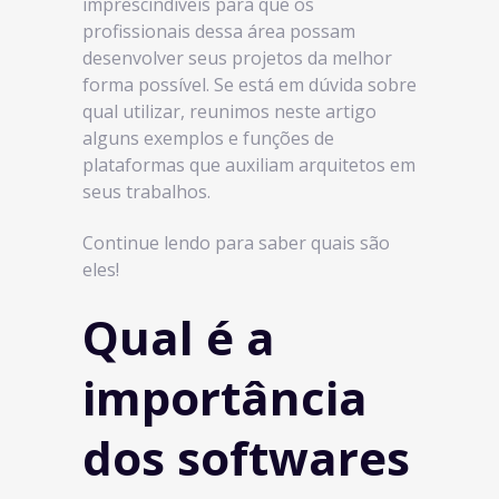
imprescindíveis para que os
profissionais dessa área possam
desenvolver seus projetos da melhor
forma possível. Se está em dúvida sobre
qual utilizar, reunimos neste artigo
alguns exemplos e funções de
plataformas que auxiliam arquitetos em
seus trabalhos.
Continue lendo para saber quais são
eles!
Qual é a
importância
dos softwares