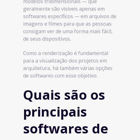
modelos tridimensionais — que
geralmente são visíveis apenas em
softwares específicos — em arquivos de
imagens e filmes para que as pessoas
consigam ver de uma forma mais fácil,
de seus dispositivos.
Como a renderização é fundamental
para a visualização dos projetos em
arquitetura, há também várias opções
de softwares com esse objetivo.
Quais são os
principais
softwares de