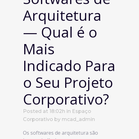
Arquitetura
— Qual é o
Mais
Indicado Para
o Seu Projeto
Corporativo?
Posted at 18:02h
in
Espaço
Corporativo
by
mcad_admin
Os softwares de arquitetura são