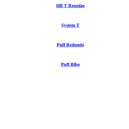
HB T Reunião
System T
Puff Redondo
Puff Bibo