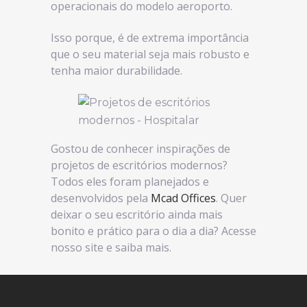
operacionais do modelo aeroporto.
Isso porque, é de extrema importância
que o seu material seja mais robusto e
tenha maior durabilidade.
Gostou de conhecer inspirações de
projetos de escritórios modernos?
Todos eles foram planejados e
desenvolvidos pela
Mcad Offices
. Quer
deixar o seu escritório ainda mais
bonito e prático para o dia a dia? Acesse
nosso site e saiba mais.